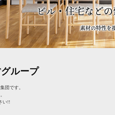
Tグループ
ロ集団です。
設。
い!!