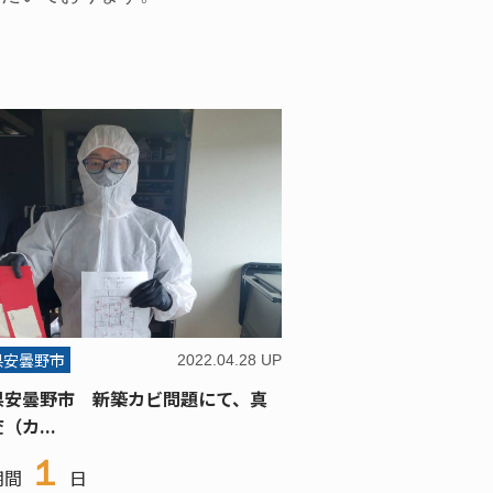
県安曇野市
2022.04.28 UP
県安曇野市 新築カビ問題にて、真
（カ...
１
期間
日