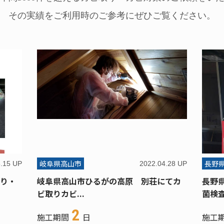
その実績をご利用時のご参考に
ぜひご覧ください。
岐阜県高山市
長野
6.15 UP
2022.04.28 UP
り・
岐阜県高山市ひるがの高原 別荘にてカ
長野
ビ取りカビ...
菌検査
2
施工期間
日
施工