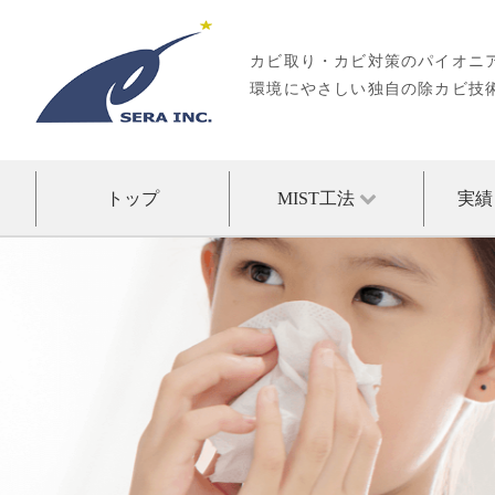
Skip
to
content
カビ取り・カビ対策のパイオニ
環境にやさしい独自の除カビ技術
トップ
MIST工法
実績