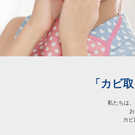
「カビ取
私たちは、
お
カビ