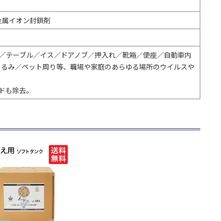
金属イオン封鎖剤
／テーブル／イス／ドアノブ／押入れ／靴箱／便座／自動車内
ぐるみ／ペット周り等、職場や家庭のあらゆる場所のウイルスや
ドも除去。