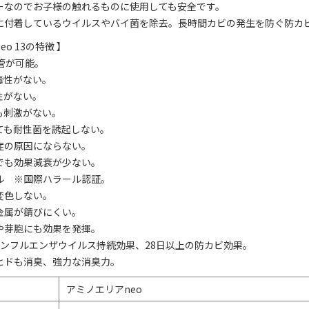
ーなのでお子様の触れるものに使用しても安全です。
に付着しているウイルスやバイ菌を除去。長時間カビの発生を防ぐ防カ
o 13の特徴 】
管が可能。
毒性がない。
性がない。
も刺激がない。
ても耐性菌を誘起しない。
症の原因にならない。
でも効果減衰が少ない。
ル ※国際ハラール認証。
変色しない。
金属が錆びにくい。
や芽胞にも効果を発揮。
インフルエンザウイルス持続効果、28日以上の防カビ効果。
ヒドも消臭、強力な消臭力。
アミノエリアneo