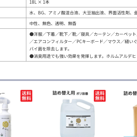
18L × 1本
水、BG、アミノ酸混合液、大豆抽出液、界面活性剤、
中性、無色、透明、無香
●洋服／下着／靴下／靴／寝具／カーテン／カーペット
／エアコンフィルター／PCキーボード／マウス／縫い
バイ菌を除去します。
●消臭用途でも強い効果を発揮します。ホルムアルデヒ