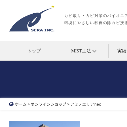
Skip
to
content
カビ取り・カビ対策のパイオニ
環境にやさしい独自の除カビ技術
トップ
MIST工法
実績
ホーム
>
オンラインショップ
>
アミノエリアneo