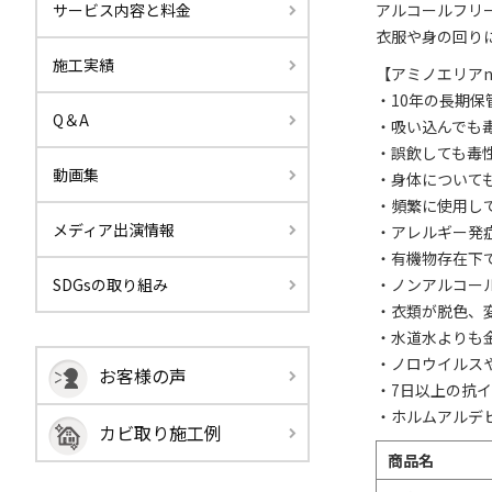
サービス内容と料金
アルコールフリ
衣服や身の回り
施工実績
【アミノエリアne
・10年の長期保
Q＆A
・吸い込んでも
・誤飲しても毒
動画集
・身体について
・頻繁に使用し
メディア出演情報
・アレルギー発
・有機物存在下
SDGsの取り組み
・ノンアルコー
・衣類が脱色、
・水道水よりも
・ノロウイルス
お客様の声
・7日以上の抗
・ホルムアルデ
カビ取り施工例
商品名