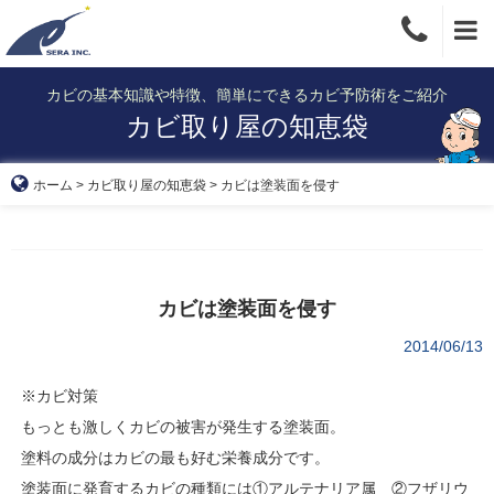
Skip
to
content
カビの基本知識や特徴、簡単にできるカビ予防術をご紹介
カビ取り屋の知恵袋
ホーム
>
カビ取り屋の知恵袋
>
カビは塗装面を侵す
カビは塗装面を侵す
2014/06/13
※カビ対策
もっとも激しくカビの被害が発生する塗装面。
塗料の成分はカビの最も好む栄養成分です。
塗装面に発育するカビの種類には①アルテナリア属 ②フザリウ