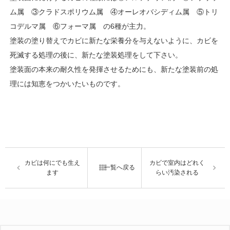
ム属 ③クラドスポリウム属 ④オーレオバシディム属 ⑤トリ
コデルマ属 ⑥フォーマ属 の6種が主力。
塗装の塗り替えでカビに新たな栄養分を与えないように、カビを
死滅する処理の後に、新たな塗装処理をして下さい。
塗装面の本来の耐久性を発揮させるためにも、新たな塗装前の処
理には知恵をつかいたいものです。
カビは何にでも生え
カビで室内はどれく
一覧へ戻る
ます
らい汚染される