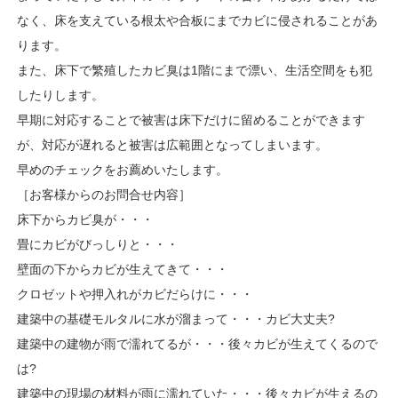
なく、床を支えている根太や合板にまでカビに侵されることがあ
ります。
また、床下で繁殖したカビ臭は1階にまで漂い、生活空間をも犯
したりします。
早期に対応することで被害は床下だけに留めることができます
が、対応が遅れると被害は広範囲となってしまいます。
早めのチェックをお薦めいたします。
［お客様からのお問合せ内容］
床下からカビ臭が・・・
畳にカビがびっしりと・・・
壁面の下からカビが生えてきて・・・
クロゼットや押入れがカビだらけに・・・
建築中の基礎モルタルに水が溜まって・・・カビ大丈夫?
建築中の建物が雨で濡れてるが・・・後々カビが生えてくるので
は?
建築中の現場の材料が雨に濡れていた・・・後々カビが生えるの