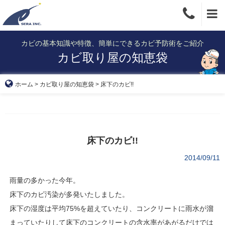
Skip
to
content
カビの基本知識や特徴、簡単にできるカビ予防術をご紹介
カビ取り屋の知恵袋
ホーム
>
カビ取り屋の知恵袋
>
床下のカビ!!
床下のカビ!!
2014/09/11
雨量の多かった今年。
床下のカビ汚染が多発いたしました。
床下の湿度は平均75%を超えていたり、コンクリートに雨水が溜
まっていたりして床下のコンクリートの含水率があがるだけでは