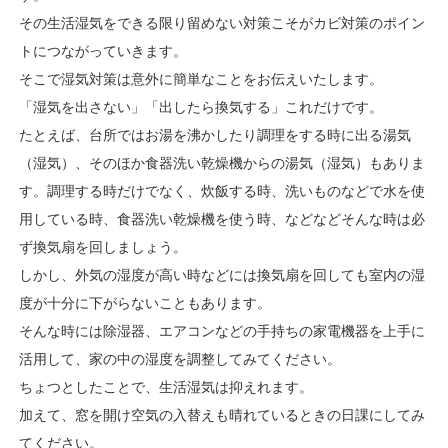
その生活湿気をできる限り留めない対策こそがカビ対策のポイン
トにつながっていきます。
そこで湿気対策は意外に簡単なことをお伝えいたします。
「湿気を出さない」「出したら換気する」これだけです。
たとえば、台所ではお湯を沸かしたり調理をする時に出る湯気
（湿気）、そのほか食器洗い乾燥機からの湯気（湿気）もありま
す。調理する時だけでなく、炊飯する時、洗いものなどで水を使
用している時、食器洗い乾燥機を使う時、などなどそんな時は必
ず換気扇を回しましょう。
しかし、外気の湿度が高い時などには換気扇を回しても室内の湿
度が十分に下がらないこともあります。
そんな時には除湿器、エアコンなどの手持ちの家電機器を上手に
活用して、家の中の湿度を調整してみてください。
ちょつとしたことで、生活湿気は抑えれます。
加えて、窓を開け空気の入替えも晴れているときの日課にしてみ
てください。