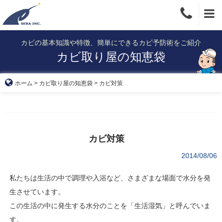
Skip
to
content
カビの基本知識や特徴、簡単にできるカビ予防術をご紹介
カビ取り屋の知恵袋
ホーム
>
カビ取り屋の知恵袋
>
カビ対策
カビ対策
2014/08/06
私たちは生活の中で調理や入浴など、さまざまな場面で水分を発
生させています。
この生活の中に発生する水分のことを「生活湿気」と呼んでいま
す。